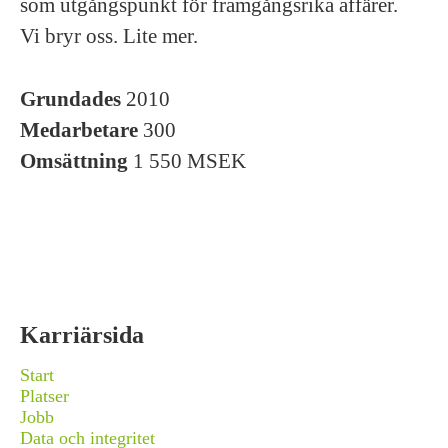
som utgångspunkt för framgångsrika affärer.
Vi bryr oss. Lite mer.
Grundades
2010
Medarbetare
300
Omsättning
1 550 MSEK
Karriärsida
Start
Platser
Jobb
Data och integritet